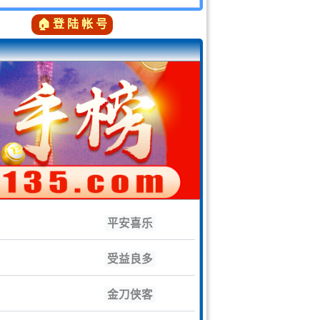
平安喜乐
受益良多
金刀侠客