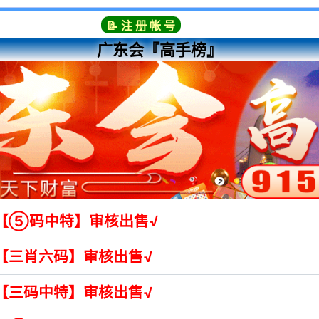
广东会『高手榜』
乐【⑤码中特】审核出售√
多【三肖六码】审核出售√
客【三码中特】审核出售√