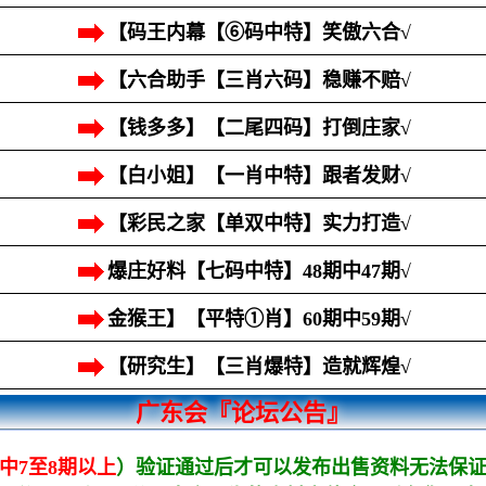
【码王内幕【⑥码中特】笑傲六合√
【六合助手【三肖六码】稳赚不赔√
【钱多多】【二尾四码】打倒庄家√
【白小姐】【一肖中特】跟者发财√
【彩民之家【单双中特】实力打造√
爆庄好料【七码中特】48期中47期√
金猴王】【平特①肖】60期中59期√
【研究生】【三肖爆特】造就辉煌√
广东会『论坛公告』
期中7至8期以上
）验证通过后才可以发布出售资料无法保