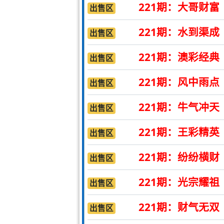
221期：大哥财
出售区
221期：水到渠
出售区
221期：澳彩经
出售区
221期：风中雨
出售区
221期：牛气冲天
出售区
221期：王彩精
出售区
221期：纷纷横
出售区
221期：光宗耀
出售区
221期：财气无
出售区