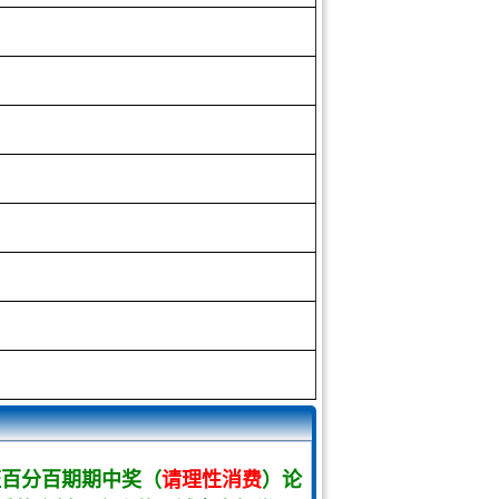
证百分百期期中奖（
请理性消费
）论