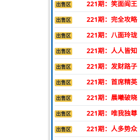
221期：笑面阎
出售区
221期：完全攻
出售区
221期：八面玲
出售区
221期：人人皆
出售区
221期：发财路
出售区
221期：首席精
出售区
221期：晨曦破
出售区
221期：唯我独尊
出售区
221期：人多势
出售区