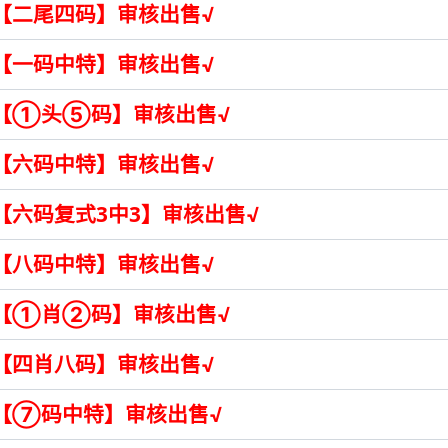
富【二尾四码】审核出售√
成【一码中特】审核出售√
典【①头⑤码】审核出售√
点【六码中特】审核出售√
【六码复式3中3】审核出售√
英【八码中特】审核出售√
财【①肖②码】审核出售√
祖【四肖八码】审核出售√
双【⑦码中特】审核出售√