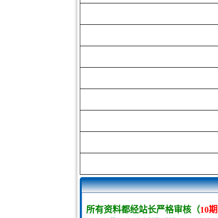
所有资料都经站长严格审核（
10